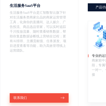
生活服务SaaS平台
产品功
生活服务SaaS平台是汇智数智云旗下针
对生活服务类商家出品的商家运营管理
工具，化身你的直播间、达人媒介、广
告投流、商品选品管家，可以实时追踪
千川投放流量、随时查看销售数据，帮
助你复盘数据诊断线上营销全过程；更
有AI排班、主播贡献值、任务派发、项
目进度查看等功能，助力高效管理线上
运营团队。
专业的运
商家前中
段，专属
一对一、
接
联系我们